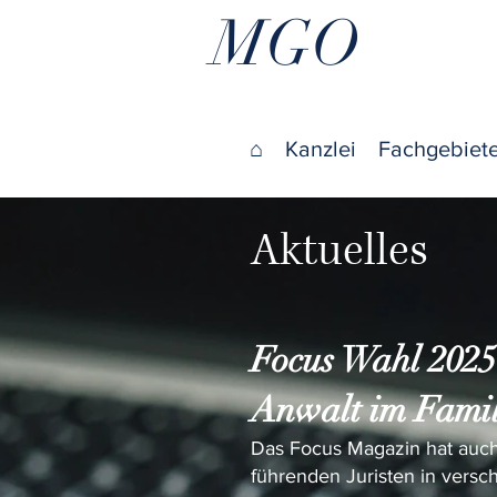
MGO
⌂
Kanzlei
Fachgebiet
Aktuelles
Focus
Wahl 202
Anwalt
i
m Famil
Das Focus Magazin hat auch
führenden Juristen in vers