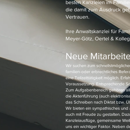
besten Kanzleien im Famili
die damit zum Ausdruck ge
Vertrauen.
Ihre Anwaltskanzlei für Fami
Meyer-Götz, Oertel & Kolle
Neue Mitarbeite
Wir suchen zum schnellstmöglichen
familien-oder erbrechtliches Refera
eine Teilzeittätigkeit möglich. Erf
Voraussetzung. Entsprechende S
Zum Aufgabenbereich gehören allg
die Aktenführung (auch elektron
das Schreiben nach Diktat bzw. Ü
Wir bieten ein sympathisches und
auch mit Freude zu gestalten. Da
Kanzleiausflüge, gemeinsame Weihn
uns ein wichtiger Faktor. Neben d