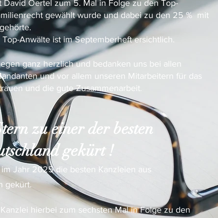
 David Oertel zum 5. Mal in Folge zu den Top-
milienrecht gewählt wurde und dabei zu den 25 % mit
gehörte.
 Top-Anwälte ist im Septemberheft ersichtlich.
legen ganz herzlich und bedanken uns bei allen
andanten und vor allem unseren Mitarbeitern für das
trauen und die gute Zusammenarbeit
.
tern zu einer der besten
tschland gekürt !
 im Jahr 2025
die besten Kanzleien aus
n gekürt.
 Kanzlei hierbei zum sechsten Mal in Folge zu den