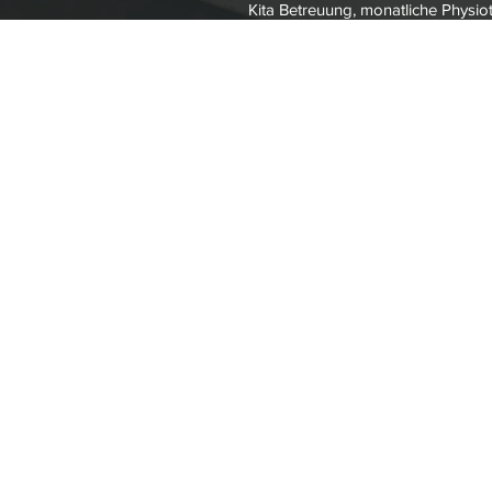
Kita Betreuung, monatliche Physio
die Arbeitswoche grundsätzlich ber
Wir freuen uns über Bewerbungen s
Auch 2024
vom St
Kanzleien in Deu
Das Magazin Stern hat auch
verschiedenen Fachgebiete
Wir freuen uns, dass unsere
besten Kanzleien im Famili
die damit zum Ausdruck ge
Vertrauen.
Ihre Anwaltskanzlei für Fami