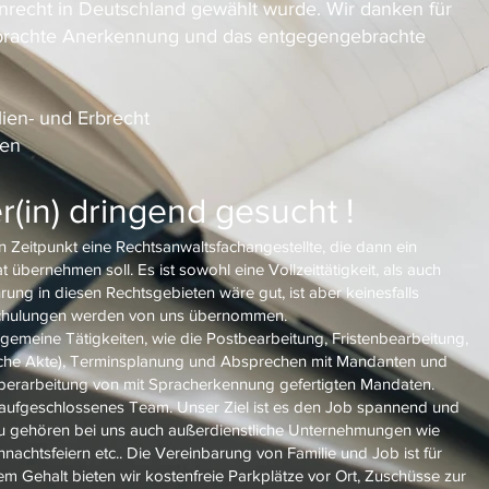
enrecht in Deutschland gewählt wurde.
Wir danken für
brachte Anerkennung und das entgegengebrachte
lien- und Erbrecht
gen
r(in) dringend gesucht !
 Zeitpunkt eine Rechtsanwaltsfachangestellte, die dann ein
t übernehmen soll. Es ist sowohl eine Vollzeittätigkeit, als auch
ahrung in diesen Rechtsgebieten wäre gut, ist aber keinesfalls
chulungen werden von uns übernommen.
emeine Tätigkeiten, wie die Postbearbeitung, Fristenbearbeitung,
ische Akte), Terminsplanung und Absprechen mit Mandanten und
berarbeitung von mit Spracherkennung gefertigten Mandaten.
 aufgeschlossenes Team. Unser Ziel ist es den Job spannend und
zu gehören bei uns auch außerdienstliche Unternehmungen wie
achtsfeiern etc.. Die Vereinbarung von Familie und Job ist für
em Gehalt bieten wir kostenfreie Parkplätze vor Ort, Zuschüsse zur