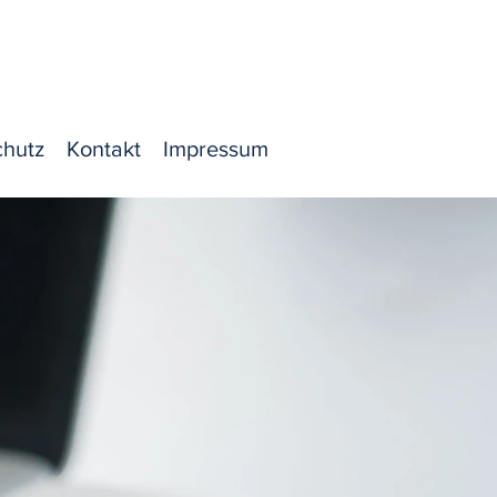
lefon |
+49(0)351-80 81 80
-Mail
|
info@meyer-goetz-oertel.de
chutz
Kontakt
Impressum