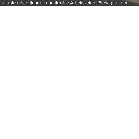
therapiebehandlungen und flexible Arbeitszeiten. Freitags endet
eits 12:30.
chriftlich oder per Email.
ern zu einer der besten
tschland gekürt !
 im Jahr 2024
die besten Kanzleien aus
n gekürt.
 Kanzlei hierbei zum fünften Mal in Folge zu den
enrecht in Deutschland gewählt wurde.
Wir danken für
brachte Anerkennung und das entgegengebrachte
lien- und Erbrecht