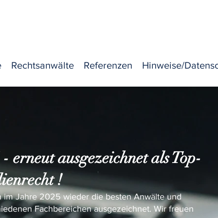
Te
E
e
Rechtsanwälte
Referenzen
Hinweise/Datens
5
- erneut ausgezeichnet als Top-
ienrecht !
 im Jahre 2025 wieder die besten Anwälte und
chiedenen Fachbereichen ausgezeichnet. Wir freuen