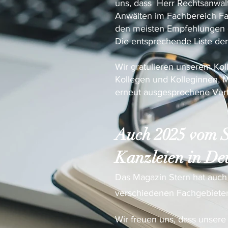
uns, dass Herr Rechtsanwalt
Anwälten im Fachbereich Fa
den meisten Empfehlungen 
Die entsprechende Liste der
Wir gratulieren unserem Kol
Kollegen und Kolleginnen, M
erneut ausgesprochene Ver
Auch 2025
vom S
Kanzleien in Deu
Das Magazin Stern hat auch
verschiedenen Fachgebiete
Wir freuen uns, dass unsere